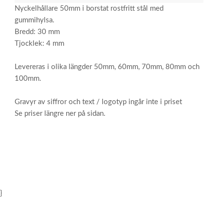
Nyckelhållare 50mm i borstat rostfritt stål med
gummihylsa.
Bredd: 30 mm
Tjocklek: 4 mm
Levereras i olika längder 50mm, 60mm, 70mm, 80mm och
100mm.
Gravyr av siffror och text / logotyp ingår inte i priset
Se priser längre ner på sidan.
}