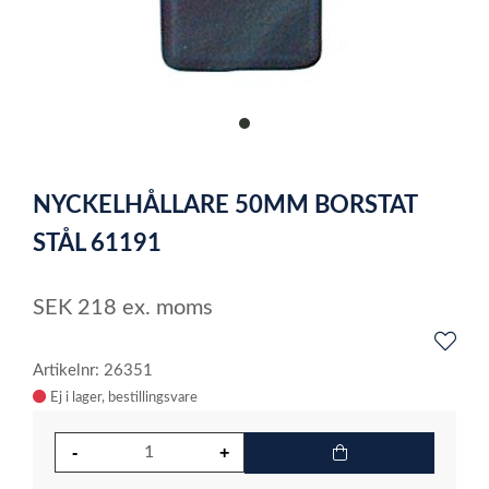
item
0
Item
1
NYCKELHÅLLARE 50MM BORSTAT
of
1
STÅL 61191
SEK
218
ex. moms
Artikelnr: 26351
Ej i lager