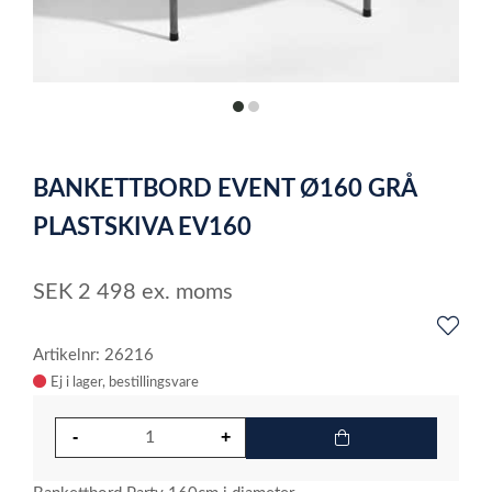
item
item
0
1
Item
1
BANKETTBORD EVENT Ø160 GRÅ
of
2
PLASTSKIVA EV160
SEK
2 498
ex. moms
Artikelnr: 26216
Ej i lager