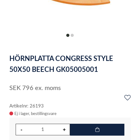
item
item
0
1
Item
1
HÖRNPLATTA CONGRESS STYLE
of
2
50X50 BEECH GK05005001
SEK
796
ex. moms
Artikelnr: 26193
Ej i lager