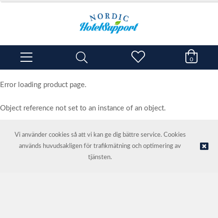
0
Error loading product page.
Object reference not set to an instance of an object.
Vi använder cookies så att vi kan ge dig bättre service. Cookies
används huvudsakligen för trafikmätning och optimering av
© NORDIC HOTEL SUPPORT AS | Webbutik tillhandahålls av
Kréatif
tjänsten.
AS