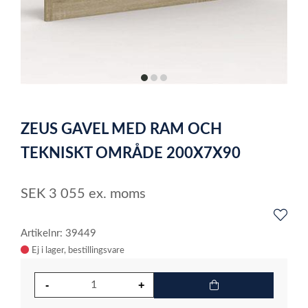
item
item
item
0
1
2
Item
1
ZEUS GAVEL MED RAM OCH
of
3
TEKNISKT OMRÅDE 200X7X90
SEK
3 055
ex. moms
Artikelnr: 39449
Ej i lager